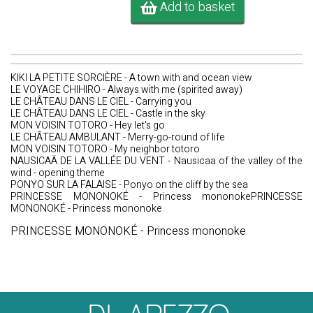
Add to basket
KIKI LA PETITE SORCIÈRE - A town with and ocean view
LE VOYAGE CHIHIRO - Always with me (spirited away)
LE CHÂTEAU DANS LE CIEL - Carrying you
LE CHÂTEAU DANS LE CIEL - Castle in the sky
MON VOISIN TOTORO - Hey let's go
LE CHÂTEAU AMBULANT - Merry-go-round of life
MON VOISIN TOTORO - My neighbor totoro
NAUSICAÄ DE LA VALLÉE DU VENT - Nausicaa of the valley of the
wind - opening theme
PONYO SUR LA FALAISE - Ponyo on the cliff by the sea
PRINCESSE MONONOKÉ - Princess mononokePRINCESSE
MONONOKÉ - Princess mononoke
PRINCESSE MONONOKÉ - Princess mononoke