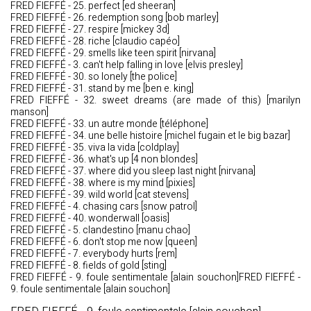
FRED FIEFFÉ - 25. perfect [ed sheeran]
FRED FIEFFÉ - 26. redemption song [bob marley]
FRED FIEFFÉ - 27. respire [mickey 3d]
FRED FIEFFÉ - 28. riche [claudio capéo]
FRED FIEFFÉ - 29. smells like teen spirit [nirvana]
FRED FIEFFÉ - 3. can't help falling in love [elvis presley]
FRED FIEFFÉ - 30. so lonely [the police]
FRED FIEFFÉ - 31. stand by me [ben e. king]
FRED FIEFFÉ - 32. sweet dreams (are made of this) [marilyn
manson]
FRED FIEFFÉ - 33. un autre monde [téléphone]
FRED FIEFFÉ - 34. une belle histoire [michel fugain et le big bazar]
FRED FIEFFÉ - 35. viva la vida [coldplay]
FRED FIEFFÉ - 36. what's up [4 non blondes]
FRED FIEFFÉ - 37. where did you sleep last night [nirvana]
FRED FIEFFÉ - 38. where is my mind [pixies]
FRED FIEFFÉ - 39. wild world [cat stevens]
FRED FIEFFÉ - 4. chasing cars [snow patrol]
FRED FIEFFÉ - 40. wonderwall [oasis]
FRED FIEFFÉ - 5. clandestino [manu chao]
FRED FIEFFÉ - 6. don't stop me now [queen]
FRED FIEFFÉ - 7. everybody hurts [rem]
FRED FIEFFÉ - 8. fields of gold [sting]
FRED FIEFFÉ - 9. foule sentimentale [alain souchon]FRED FIEFFÉ -
9. foule sentimentale [alain souchon]