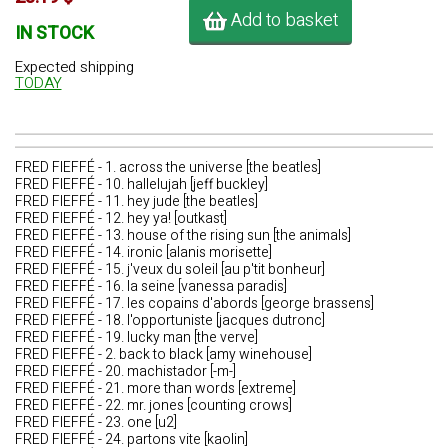
Add to basket
IN STOCK
Expected shipping
TODAY
FRED FIEFFÉ - 1. across the universe [the beatles]
FRED FIEFFÉ - 10. hallelujah [jeff buckley]
FRED FIEFFÉ - 11. hey jude [the beatles]
FRED FIEFFÉ - 12. hey ya! [outkast]
FRED FIEFFÉ - 13. house of the rising sun [the animals]
FRED FIEFFÉ - 14. ironic [alanis morisette]
FRED FIEFFÉ - 15. j'veux du soleil [au p'tit bonheur]
FRED FIEFFÉ - 16. la seine [vanessa paradis]
FRED FIEFFÉ - 17. les copains d'abords [george brassens]
FRED FIEFFÉ - 18. l'opportuniste [jacques dutronc]
FRED FIEFFÉ - 19. lucky man [the verve]
FRED FIEFFÉ - 2. back to black [amy winehouse]
FRED FIEFFÉ - 20. machistador [-m-]
FRED FIEFFÉ - 21. more than words [extreme]
FRED FIEFFÉ - 22. mr. jones [counting crows]
FRED FIEFFÉ - 23. one [u2]
FRED FIEFFÉ - 24. partons vite [kaolin]