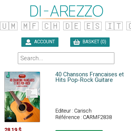
🇺🇲
🇲🇫
🇨🇭
🇩🇪
🇪🇸
🇮🇹

ACCOUNT
BASKET (0)

40 Chansons Francaises et
Hits Pop-Rock Guitare
Editeur : Carisch
Référence : CARMF2838
28.19 $