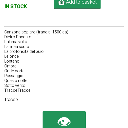
Add to basket
IN STOCK
Canzone poplare (francia, 1500 ca)
Dietro l'incanto
L'ultima volta
La linea scura
La profondita del buio
Le onde
Lontano
Ombre
Onde corte
Passaggio
Questa notte
Sotto vento
TracceTracce
Tracce
👁️