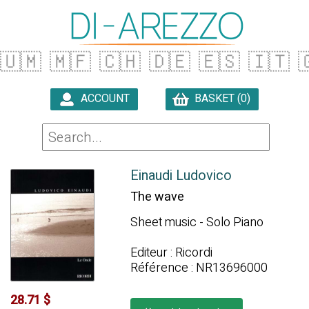
🇺🇲
🇲🇫
🇨🇭
🇩🇪
🇪🇸
🇮🇹

ACCOUNT
BASKET (0)

Einaudi Ludovico
The wave
Sheet music - Solo Piano
Editeur : Ricordi
Référence : NR13696000
28.71 $