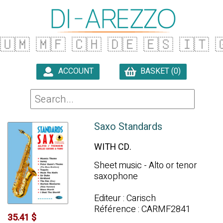
🇺🇲
🇲🇫
🇨🇭
🇩🇪
🇪🇸
🇮🇹

ACCOUNT
BASKET (0)

Saxo Standards
WITH CD.
Sheet music - Alto or tenor
saxophone
Editeur : Carisch
Référence : CARMF2841
35.41 $