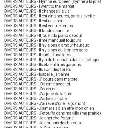
DIVERS AUTEURS - Hymne europeen (hymne a la joie)
DIVERS AUTEURS - I went to the market
DIVERS AUTEURS - Il changeait la vie
DIVERS AUTEURS - Il est cinq heures, paris s'eveille
DIVERS AUTEURS - Il est un jardin
DIVERS AUTEURS - Il est venu le temps
DIVERS AUTEURS - Il faudra leur dire
DIVERS AUTEURS - Il jouait du piano debout
DIVERS AUTEURS - Il me manquait toujours
DIVERS AUTEURS - Il n'y a pas d'amour heureux
DIVERS AUTEURS - Il n'y a pas eu, bonnes gens
DIVERS AUTEURS - Il suffit d'une larme
DIVERS AUTEURS - Il y a du brouhaha dans le potager
DIVERS AUTEURS - Ils etaient trois garçons
DIVERS AUTEURS - Ils sont des forets
DIVERS AUTEURS - Isabelle, je t'aime
DIVERS AUTEURS - J' cours dans ma tete
DIVERS AUTEURS - J'ai aime avec toi
DIVERS AUTEURS - J'ai dix ans
DIVERS AUTEURS - J'ai joue de la flute
DIVERS AUTEURS - J'ai lie ma botte
DIVERS AUTEURS - J'ai reve d'une ile (canon)
DIVERS AUTEURS - J'aimerais bien etre mon chien
DIVERS AUTEURS - J'etouffe dans ma ville (ma prairie)
DIVERS AUTEURS - Je cherche fortune
DIVERS AUTEURS - Je connais des bateaux
DIVERS AUTEURS - Je l'aime a mourir