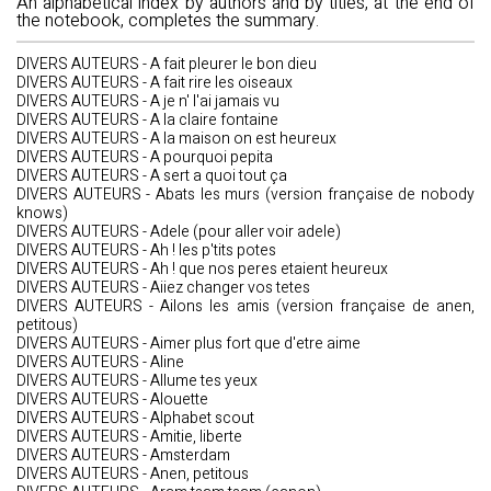
An alphabetical index by authors and by titles, at the end of
the notebook, completes the summary.
DIVERS AUTEURS - A fait pleurer le bon dieu
DIVERS AUTEURS - A fait rire les oiseaux
DIVERS AUTEURS - A je n' l'ai jamais vu
DIVERS AUTEURS - A la claire fontaine
DIVERS AUTEURS - A la maison on est heureux
DIVERS AUTEURS - A pourquoi pepita
DIVERS AUTEURS - A sert a quoi tout ça
DIVERS AUTEURS - Abats les murs (version française de nobody
knows)
DIVERS AUTEURS - Adele (pour aller voir adele)
DIVERS AUTEURS - Ah ! les p'tits potes
DIVERS AUTEURS - Ah ! que nos peres etaient heureux
DIVERS AUTEURS - Aiiez changer vos tetes
DIVERS AUTEURS - Ailons les amis (version française de anen,
petitous)
DIVERS AUTEURS - Aimer plus fort que d'etre aime
DIVERS AUTEURS - Aline
DIVERS AUTEURS - Allume tes yeux
DIVERS AUTEURS - Alouette
DIVERS AUTEURS - Alphabet scout
DIVERS AUTEURS - Amitie, liberte
DIVERS AUTEURS - Amsterdam
DIVERS AUTEURS - Anen, petitous