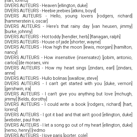
[hart, lorenz]
DIVERS AUTEURS - Heaven [ellington, duke]
DIVERS AUTEURS - Heebie jeebies [atkins, boyd]
DIVERS AUTEURS - Hello, young lovers [rodgers, richard]
[hammerstein ii, oscar]
DIVERS AUTEURS - Here's that rainy day [van heusen, jimmy]
[burke, johnny]
DIVERS AUTEURS - Hot toddy [hendler, herb] [flanagan, ralph]
DIVERS AUTEURS - House of jade [shorter, wayne]
DIVERS AUTEURS - How high the moon [lewis, morgan] [hamilton,
nancy]
DIVERS AUTEURS - How insensitive (insensatez) [jobim, antonio,
carlos] [de moraes, vini
DIVERS AUTEURS - How my heart sings [zindars, earl] [zindars,
anne]
DIVERS AUTEURS - Hullo bolinas [swallow, steve]
DIVERS AUTEURS - I can't get started with you [duke, vernon]
[gershwin, ira]
DIVERS AUTEURS - I can't give you anything but love [mchugh,
jimmy] [fields, dorothy]
DIVERS AUTEURS - I could write a book [rodgers, richard] [hart,
lorenz]
DIVERS AUTEURS - I got it bad and that ain't good [ellington, duke]
[webster, paul fran
DIVERS AUTEURS - I let a song go out of my heart [ellington, duke]
[nemo, henry] [redmo
DIVERS AUTEURS - I love paris [porter, cole]