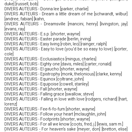
duke] [russell, bob]
DIVERS AUTEURS - Donna lee [parker, charlie]
DIVERS AUTEURS - Dream a little dream of me [schwandt, wilbur]
[andree, fabian] [kahn,
DIVERS AUTEURS - Dreamsville [mancini, henry] [livingston, jay]
[evans, ray]
DIVERS AUTEURS - E.s.p. [shorter, wayne]
DIVERS AUTEURS - Easter parade [berlin, irving]
DIVERS AUTEURS - Easy living [robin, leo] [rainger, ralph]
DIVERS AUTEURS - Easy to love (you'd be so easy to love) [porter,
cole]
DIVERS AUTEURS - Ecclusiastics [mingus, charles]
DIVERS AUTEURS - Eighty one [davis, miles] [carter, ronald]
DIVERS AUTEURS - El gaucho [shorter, wayne]
DIVERS AUTEURS - Epistrophy [monk, thelonious] [clarke, kenny]
DIVERS AUTEURS - Equinox [coltrane, john]
DIVERS AUTEURS - Equipoise [cowell, stanley]
DIVERS AUTEURS - Fall [shorter, wayne]
DIVERS AUTEURS - Falling grace [swallow, steve]
DIVERS AUTEURS - Falling in love with love [rodgers, richard] [hart,
lorenz]
DIVERS AUTEURS - Fee-fi-fo-fum [shorter, wayne]
DIVERS AUTEURS - Follow your heart [mclaughlin, john]
DIVERS AUTEURS - Footprints [shorter, wayne]
DIVERS AUTEURS - For all we know [coots, fred, j.] [lewis, sam m.]
DIVERS AUTEURS - For heaven's sake [meyer, don] [bretton, elise]