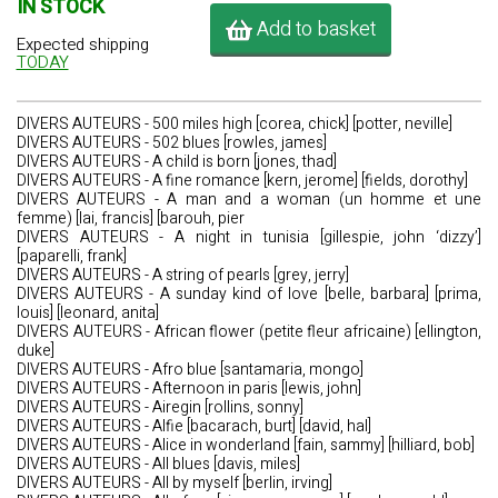
IN STOCK
Add to basket
Expected shipping
TODAY
DIVERS AUTEURS - 500 miles high [corea, chick] [potter, neville]
DIVERS AUTEURS - 502 blues [rowles, james]
DIVERS AUTEURS - A child is born [jones, thad]
DIVERS AUTEURS - A fine romance [kern, jerome] [fields, dorothy]
DIVERS AUTEURS - A man and a woman (un homme et une
femme) [lai, francis] [barouh, pier
DIVERS AUTEURS - A night in tunisia [gillespie, john ‘dizzy’]
[paparelli, frank]
DIVERS AUTEURS - A string of pearls [grey, jerry]
DIVERS AUTEURS - A sunday kind of love [belle, barbara] [prima,
louis] [leonard, anita]
DIVERS AUTEURS - African flower (petite fleur africaine) [ellington,
duke]
DIVERS AUTEURS - Afro blue [santamaria, mongo]
DIVERS AUTEURS - Afternoon in paris [lewis, john]
DIVERS AUTEURS - Airegin [rollins, sonny]
DIVERS AUTEURS - Alfie [bacarach, burt] [david, hal]
DIVERS AUTEURS - Alice in wonderland [fain, sammy] [hilliard, bob]
DIVERS AUTEURS - All blues [davis, miles]
DIVERS AUTEURS - All by myself [berlin, irving]