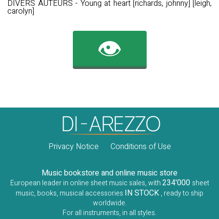
DIVERS AUTEURS - Young at heart [richards, johnny] [leigh,
carolyn]
👁️
Privacy Notice
Conditions of Use
Music bookstore and online music store
234'000
European leader in online sheet music sales, with
sheet
IN STOCK
music, books, musical accessories
, ready to ship
worldwide.
For all instruments, in all styles.