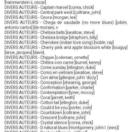
[hammerstein ii, oscar]
DIVERS AUTEURS - Captain marvel [corea, chick]
DIVERS AUTEURS - Central park west [coltrane, john]
DIVERS AUTEURS - Ceora [morgan, lee]
DIVERS AUTEURS - Chega de saudade (no more blues) [jobim,
antonio carlos] [de moraes, v
DIVERS AUTEURS - Chelsea bells [swallow, steve]
DIVERS AUTEURS - Chelsea bridge [strayhorn, billy]
DIVERS AUTEURS - Cherokee (indian love song) [noble, ray]
DIVERS AUTEURS - Cherry pink and apple blossom white [louiguy]
[larue, jacques] [david,
DIVERS AUTEURS - Chippie [coleman, ornette]
DIVERS AUTEURS - Chitlins con carne [burrell, kenny]
DIVERS AUTEURS - Come sunday [ellington, duke]
DIVERS AUTEURS - Como en vietnam [swallow, steve]
DIVERS AUTEURS - Con alma [gillespie, john ‘dizzy’]
DIVERS AUTEURS - Conception [shearing, george]
DIVERS AUTEURS - Confirmation [parker, charlie]
DIVERS AUTEURS - Contemplation [tyner, mccoy]
DIVERS AUTEURS - Coral [jarrett, keith]
DIVERS AUTEURS - Cotton tail [ellington, duke]
DIVERS AUTEURS - Could it be you [porter, cole]
DIVERS AUTEURS - Countdown [coltrane, john]
DIVERS AUTEURS - Crescent [coltrane, john]
DIVERS AUTEURS - Crystal silence [corea, chick]
DIVERS AUTEURS - D natural blues [montgomery, john l. (wes)]