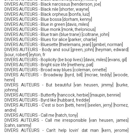
DIVERS AUTEURS - Black narcissus [henderson, joe]
DIVERS AUTEURS - Black nile [shorter, wayne]
DIVERS AUTEURS - Black orpheus [bonfa, luiz]
DIVERS AUTEURS - Blue bossa [dorham, kenny]
DIVERS AUTEURS - Blue in green [davis, miles]
DIVERS AUTEURS - Blue monk [monk, thelonious]
DIVERS AUTEURS - Blue train (blue trane) [coltrane, john]
DIVERS AUTEURS - Blues for alice [parker, charlie]
DIVERS AUTEURS - Bluesette [thielemans, jean] [gimbel, norman]
DIVERS AUTEURS - Body and soul [green, john] [heyman, edward]
[sour, robert] [eyton, fr
DIVERS AUTEURS - Boplicity (be bop lives) [davis, miles] [evans, gil]
DIVERS AUTEURS - Bright size life [metheny, pat]
DIVERS AUTEURS - Broad way blues [coleman, ornette]
DIVERS AUTEURS - Broadway [byrd, bill] [mcrae, teddy] [woode,
henri]
DIVERS AUTEURS - But beautiful [van heusen, jimmy] [burke,
johnny]
DIVERS AUTEURS - Butterfly [hancock, herbie] [maupin, bennie]
DIVERS AUTEURS - Byrd like [hubbard, freddie]
DIVERS AUTEURS - C'est si bon [betti, henri] [seelen, jerry] [hornez,
andre]
DIVERS AUTEURS - Call me [hatch, tony]
DIVERS AUTEURS - Call me irresponsible [van heusen, james]
[cahn, sammy]
DIVERS AUTEURS - Can't help lovin' dat man [kern, jerome]