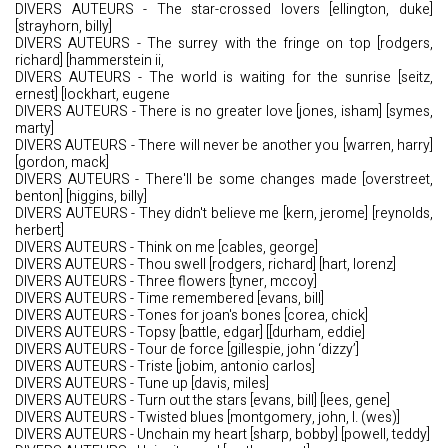
DIVERS AUTEURS - The star-crossed lovers [ellington, duke]
[strayhorn, billy]
DIVERS AUTEURS - The surrey with the fringe on top [rodgers,
richard] [hammerstein ii,
DIVERS AUTEURS - The world is waiting for the sunrise [seitz,
ernest] [lockhart, eugene
DIVERS AUTEURS - There is no greater love [jones, isham] [symes,
marty]
DIVERS AUTEURS - There will never be another you [warren, harry]
[gordon, mack]
DIVERS AUTEURS - There'll be some changes made [overstreet,
benton] [higgins, billy]
DIVERS AUTEURS - They didn't believe me [kern, jerome] [reynolds,
herbert]
DIVERS AUTEURS - Think on me [cables, george]
DIVERS AUTEURS - Thou swell [rodgers, richard] [hart, lorenz]
DIVERS AUTEURS - Three flowers [tyner, mccoy]
DIVERS AUTEURS - Time remembered [evans, bill]
DIVERS AUTEURS - Tones for joan's bones [corea, chick]
DIVERS AUTEURS - Topsy [battle, edgar] [[durham, eddie]
DIVERS AUTEURS - Tour de force [gillespie, john ‘dizzy’]
DIVERS AUTEURS - Triste [jobim, antonio carlos]
DIVERS AUTEURS - Tune up [davis, miles]
DIVERS AUTEURS - Turn out the stars [evans, bill] [lees, gene]
DIVERS AUTEURS - Twisted blues [montgomery, john, l. (wes)]
DIVERS AUTEURS - Unchain my heart [sharp, bobby] [powell, teddy]