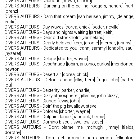
DIVERS AUTEURS - Daahoud [brown, clifford]
DIVERS AUTEURS - Dancing on the ceiling [rodgers, richard] [hart,
lorenz]
DIVERS AUTEURS - Darn that dream [van heusen, jimmy] [delange,
eddie]
DIVERS AUTEURS - Day waves [corea, chick] [potter, neville]
DIVERS AUTEURS - Days and nights waiting [jarrett, keith]
DIVERS AUTEURS - Dear old stockholm [varmeland]
DIVERS AUTEURS - Dearly beloved [kern, jerome] [mercer, johnny]
DIVERS AUTEURS - Dedicated to you [cahn, sammy] [chaplin, saul]
[hyzaret]
DIVERS AUTEURS - Deluge [shorter, wayne]
DIVERS AUTEURS - Desafinado [jobim, antonio, carlos] [mendonca,
newton]
DIVERS AUTEURS - Desert air [corea, chick]
DIVERS AUTEURS - Detour ahead [ellis, herb] [frigo, john] [carter,
lou]
DIVERS AUTEURS - Dexterity [parker, charlie]
DIVERS AUTEURS - Dizzy atmosphere [gillespie, john ‘dizzy’]
DIVERS AUTEURS - Django [lewis, john]
DIVERS AUTEURS - Doin' the pig [swallow, steve]
DIVERS AUTEURS - Dolores [shorter, wayne]
DIVERS AUTEURS - Dolphin dance [hancock, herbie]
DIVERS AUTEURS - Domino biscuit [swallow, steve]
DIVERS AUTEURS - Don't blame me [mchugh, jimmy] [fields,
dorothy]
DIVERS AUTEURS - Don't get around much anymore [ellington,