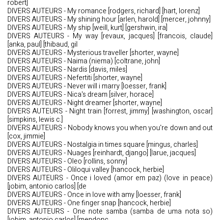
robert]
DIVERS AUTEURS - My romance [rodgers, richard] [hart, lorenz]
DIVERS AUTEURS - My shining hour [arlen, harold] [mercer, johnny]
DIVERS AUTEURS - My ship [weill, kurt] [gershwin, ira]
DIVERS AUTEURS - My way [revaux, jacques] [francois, claude]
[anka, paul] [thibaud, gil
DIVERS AUTEURS - Mysterious traveller [shorter, wayne]
DIVERS AUTEURS - Naima (niema) [coltrane, john]
DIVERS AUTEURS - Nardis [davis, miles]
DIVERS AUTEURS - Nefertiti [shorter, wayne]
DIVERS AUTEURS - Never will i marry [loesser, frank]
DIVERS AUTEURS - Nica's dream [silver, horace]
DIVERS AUTEURS - Night dreamer [shorter, wayne]
DIVERS AUTEURS - Night train [forrest, jimmy] [washington, oscar]
[simpkins, lewis c.]
DIVERS AUTEURS - Nobody knows you when you're down and out
[cox, jimmie]
DIVERS AUTEURS - Nostalgia in times square [mingus, charles]
DIVERS AUTEURS - Nuages [reinhardt, django] [larue, jacques]
DIVERS AUTEURS - Oleo [rollins, sonny]
DIVERS AUTEURS - Oliloqui valley [hancock, herbie]
DIVERS AUTEURS - Once i loved (amor em paz) (love in peace)
[jobim, antonio carlos] [de
DIVERS AUTEURS - Once in love with amy [loesser, frank]
DIVERS AUTEURS - One finger snap [hancock, herbie]
DIVERS AUTEURS - One note samba (samba de uma nota so)
[jobim, antonio carlos] [mendonc