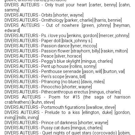
DIVERS AUTEURS - Only trust your heart [carter, benny] [cahn,
sammy]
DIVERS AUTEURS - Orbits [shorter, wayne]
DIVERS AUTEURS - Ornithology [parker, charlie] [harris, bennie]
DIVERS AUTEURS - Out of nowhere [green, johnny] [heyman,
edward]
DIVERS AUTEURS - P.s. i love you [jenkins, gordon] [mercer, johnny]
DIVERS AUTEURS - Paper doll [black, johnny s.]
DIVERS AUTEURS - Passion dance [tyner, mccoy]
DIVERS AUTEURS - Passion flower [strayhorn, billy] [raskin, milton]
DIVERS AUTEURS - Peace [silver, horace]
DIVERS AUTEURS - Peggy's blue skylight [mingus, charles]
DIVERS AUTEURS - Pent up house [rollins, sonny]
DIVERS AUTEURS - Penthouse serenade [jason, will] [burton, val]
DIVERS AUTEURS - Peri's scope [evans, bill]
DIVERS AUTEURS - Pfrancing (no blues) [davis, miles]
DIVERS AUTEURS - Pinocchio [shorter, wayne]
DIVERS AUTEURS - Pithecanthropus erectus [mingus, charles]
DIVERS AUTEURS - Poem for #15 (the saga of harrison
crabfeathers) [kuhn, steve]
DIVERS AUTEURS - Portsmouth figurations [swallow, steve]
DIVERS AUTEURS - Prelude to a kiss [ellington, duke] [gordon,
irving] [mills, irving]
DIVERS AUTEURS - Prince of darkness [shorter, wayne]
DIVERS AUTEURS - Pussy cat dues [mingus, charles]
DIVERS AUTEURS - Quiet nights of quiet stars (corcovado) [jobim,