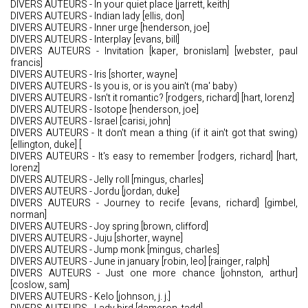
DIVERS AUTEURS - In your quiet place [jarrett, keith]
DIVERS AUTEURS - Indian lady [ellis, don]
DIVERS AUTEURS - Inner urge [henderson, joe]
DIVERS AUTEURS - Interplay [evans, bill]
DIVERS AUTEURS - Invitation [kaper, bronislam] [webster, paul
francis]
DIVERS AUTEURS - Iris [shorter, wayne]
DIVERS AUTEURS - Is you is, or is you ain't (ma' baby)
DIVERS AUTEURS - Isn't it romantic? [rodgers, richard] [hart, lorenz]
DIVERS AUTEURS - Isotope [henderson, joe]
DIVERS AUTEURS - Israel [carisi, john]
DIVERS AUTEURS - It don't mean a thing (if it ain't got that swing)
[ellington, duke] [
DIVERS AUTEURS - It's easy to remember [rodgers, richard] [hart,
lorenz]
DIVERS AUTEURS - Jelly roll [mingus, charles]
DIVERS AUTEURS - Jordu [jordan, duke]
DIVERS AUTEURS - Journey to recife [evans, richard] [gimbel,
norman]
DIVERS AUTEURS - Joy spring [brown, clifford]
DIVERS AUTEURS - Juju [shorter, wayne]
DIVERS AUTEURS - Jump monk [mingus, charles]
DIVERS AUTEURS - June in january [robin, leo] [rainger, ralph]
DIVERS AUTEURS - Just one more chance [johnston, arthur]
[coslow, sam]
DIVERS AUTEURS - Kelo [johnson, j. j.]