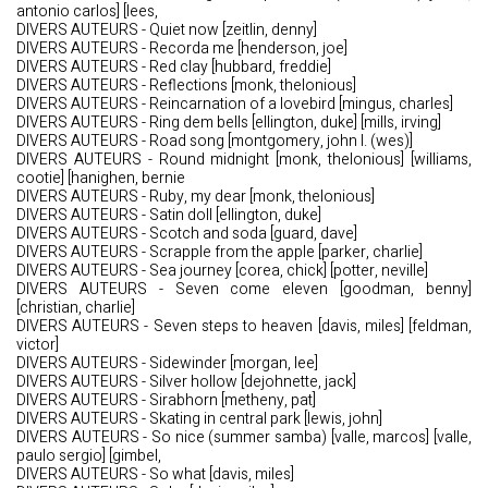
antonio carlos] [lees,
DIVERS AUTEURS - Quiet now [zeitlin, denny]
DIVERS AUTEURS - Recorda me [henderson, joe]
DIVERS AUTEURS - Red clay [hubbard, freddie]
DIVERS AUTEURS - Reflections [monk, thelonious]
DIVERS AUTEURS - Reincarnation of a lovebird [mingus, charles]
DIVERS AUTEURS - Ring dem bells [ellington, duke] [mills, irving]
DIVERS AUTEURS - Road song [montgomery, john l. (wes)]
DIVERS AUTEURS - Round midnight [monk, thelonious] [williams,
cootie] [hanighen, bernie
DIVERS AUTEURS - Ruby, my dear [monk, thelonious]
DIVERS AUTEURS - Satin doll [ellington, duke]
DIVERS AUTEURS - Scotch and soda [guard, dave]
DIVERS AUTEURS - Scrapple from the apple [parker, charlie]
DIVERS AUTEURS - Sea journey [corea, chick] [potter, neville]
DIVERS AUTEURS - Seven come eleven [goodman, benny]
[christian, charlie]
DIVERS AUTEURS - Seven steps to heaven [davis, miles] [feldman,
victor]
DIVERS AUTEURS - Sidewinder [morgan, lee]
DIVERS AUTEURS - Silver hollow [dejohnette, jack]
DIVERS AUTEURS - Sirabhorn [metheny, pat]
DIVERS AUTEURS - Skating in central park [lewis, john]
DIVERS AUTEURS - So nice (summer samba) [valle, marcos] [valle,
paulo sergio] [gimbel,
DIVERS AUTEURS - So what [davis, miles]