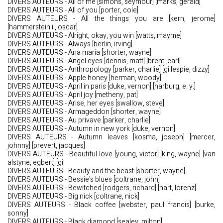
DIVERS AUTEURS - All of me [simons, seymour] [marks, gerald]
DIVERS AUTEURS - All of you [porter, cole]
DIVERS AUTEURS - All the things you are [kern, jerome]
[hammerstein ii, oscar]
DIVERS AUTEURS - Alright, okay, you win [watts, mayme]
DIVERS AUTEURS - Always [berlin, irving]
DIVERS AUTEURS - Ana maria [shorter, wayne]
DIVERS AUTEURS - Angel eyes [dennis, matt] [brent, earl]
DIVERS AUTEURS - Anthropology [parker, charlie] [gillespie, dizzy]
DIVERS AUTEURS - Apple honey [herman, woody]
DIVERS AUTEURS - April in paris [duke, vernon] [harburg, e. y.]
DIVERS AUTEURS - April joy [metheny, pat]
DIVERS AUTEURS - Arise, her eyes [swallow, steve]
DIVERS AUTEURS - Armageddon [shorter, wayne]
DIVERS AUTEURS - Au privave [parker, charlie]
DIVERS AUTEURS - Autumn in new york [duke, vernon]
DIVERS AUTEURS - Autumn leaves [kosma, joseph] [mercer,
johnny] [prevert, jacques]
DIVERS AUTEURS - Beautiful love [young, victor] [king, wayne] [van
alstyne, egbert] [gi
DIVERS AUTEURS - Beauty and the beast [shorter, wayne]
DIVERS AUTEURS - Bessie's blues [coltrane, john]
DIVERS AUTEURS - Bewitched [rodgers, richard] [hart, lorenz]
DIVERS AUTEURS - Big nick [coltrane, nick]
DIVERS AUTEURS - Black coffee [webster, paul francis] [burke,
sonny]
DIVERS AUTEURS - Black diamond [sealey, milton]