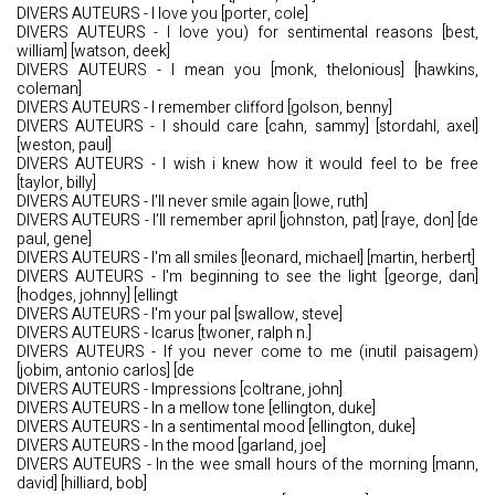
DIVERS AUTEURS - I love you [porter, cole]
DIVERS AUTEURS - I love you) for sentimental reasons [best,
william] [watson, deek]
DIVERS AUTEURS - I mean you [monk, thelonious] [hawkins,
coleman]
DIVERS AUTEURS - I remember clifford [golson, benny]
DIVERS AUTEURS - I should care [cahn, sammy] [stordahl, axel]
[weston, paul]
DIVERS AUTEURS - I wish i knew how it would feel to be free
[taylor, billy]
DIVERS AUTEURS - I'll never smile again [lowe, ruth]
DIVERS AUTEURS - I'll remember april [johnston, pat] [raye, don] [de
paul, gene]
DIVERS AUTEURS - I'm all smiles [leonard, michael] [martin, herbert]
DIVERS AUTEURS - I'm beginning to see the light [george, dan]
[hodges, johnny] [ellingt
DIVERS AUTEURS - I'm your pal [swallow, steve]
DIVERS AUTEURS - Icarus [twoner, ralph n.]
DIVERS AUTEURS - If you never come to me (inutil paisagem)
[jobim, antonio carlos] [de
DIVERS AUTEURS - Impressions [coltrane, john]
DIVERS AUTEURS - In a mellow tone [ellington, duke]
DIVERS AUTEURS - In a sentimental mood [ellington, duke]
DIVERS AUTEURS - In the mood [garland, joe]
DIVERS AUTEURS - In the wee small hours of the morning [mann,
david] [hilliard, bob]