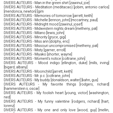
DIVERS AUTEURS - Man in the green shirt [zawinul, joe]
DIVERS AUTEURS - Meditation (meditacao) [jobim, antonio carlos]
[mendonca, newton] [gim
DIVERS AUTEURS - Memories of tomorrow [jarrett, keith]
DIVERS AUTEURS - Michelle [lennon, john] [mccartney, paul]
DIVERS AUTEURS - Midnight mood [zawinul, josef]
DIVERS AUTEURS - Midwestern nights dream [metheny, pat]
DIVERS AUTEURS - Milano [lewis, john]
DIVERS AUTEURS - Minority [gryce, gigi]
DIVERS AUTEURS - Miss ann [dolphy, eric]
DIVERS AUTEURS - Missouri uncompromised [metheny, pat]
DIVERS AUTEURS - Misty [garner, erroll]
DIVERS AUTEURS - Miyako [shorter, wayne]
DIVERS AUTEURS - Moment's notice [coltrane, john]
DIVERS AUTEURS - Mood indigo [ellington, duke] [mills, irving]
[bigard, albany]
DIVERS AUTEURS - Moonchild [jarrett, keith]
DIVERS AUTEURS - Mr. p.c. [coltrane, john]
DIVERS AUTEURS - My buddy [donaldson, walter] [kahn, gus]
DIVERS AUTEURS - My favorite things [rodgers, richard]
[hammerstein ii, oscar]
DIVERS AUTEURS - My foolish heart [young, victor] [washington,
ned]
DIVERS AUTEURS - My funny valentine [rodgers, richard] [hart,
lorenz]
DIVERS AUTEURS - My one and only love [wood, guy] [mellin,