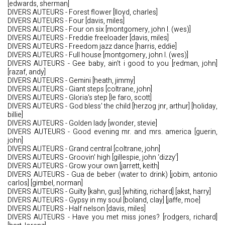
[edwards, sherman]
DIVERS AUTEURS - Forest flower [lloyd, charles]
DIVERS AUTEURS - Four [davis, miles]
DIVERS AUTEURS - Four on six [montgomery, john l. (wes)]
DIVERS AUTEURS - Freddie freeloader [davis, miles]
DIVERS AUTEURS - Freedom jazz dance [harris, eddie]
DIVERS AUTEURS - Full house [montgomery, john l. (wes)]
DIVERS AUTEURS - Gee baby, ain't i good to you [redman, john]
[razaf, andy]
DIVERS AUTEURS - Gemini [heath, jimmy]
DIVERS AUTEURS - Giant steps [coltrane, john]
DIVERS AUTEURS - Gloria's step [le faro, scott]
DIVERS AUTEURS - God bless' the child [herzog jnr, arthur] [holiday,
billie]
DIVERS AUTEURS - Golden lady [wonder, stevie]
DIVERS AUTEURS - Good evening mr. and mrs. america [guerin,
john]
DIVERS AUTEURS - Grand central [coltrane, john]
DIVERS AUTEURS - Groovin' high [gillespie, john ‘dizzy’]
DIVERS AUTEURS - Grow your own [jarrett, keith]
DIVERS AUTEURS - Gua de beber (water to drink) [jobim, antonio
carlos] [gimbel, norman]
DIVERS AUTEURS - Guilty [kahn, gus] [whiting, richard] [akst, harry]
DIVERS AUTEURS - Gypsy in my soul [boland, clay] [jaffe, moe]
DIVERS AUTEURS - Half nelson [davis, miles]
DIVERS AUTEURS - Have you met miss jones? [rodgers, richard]