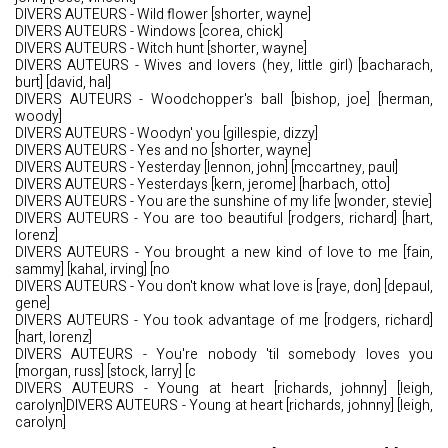
DIVERS AUTEURS - Wild flower [shorter, wayne]
DIVERS AUTEURS - Windows [corea, chick]
DIVERS AUTEURS - Witch hunt [shorter, wayne]
DIVERS AUTEURS - Wives and lovers (hey, little girl) [bacharach,
burt] [david, hal]
DIVERS AUTEURS - Woodchopper's ball [bishop, joe] [herman,
woody]
DIVERS AUTEURS - Woodyn' you [gillespie, dizzy]
DIVERS AUTEURS - Yes and no [shorter, wayne]
DIVERS AUTEURS - Yesterday [lennon, john] [mccartney, paul]
DIVERS AUTEURS - Yesterdays [kern, jerome] [harbach, otto]
DIVERS AUTEURS - You are the sunshine of my life [wonder, stevie]
DIVERS AUTEURS - You are too beautiful [rodgers, richard] [hart,
lorenz]
DIVERS AUTEURS - You brought a new kind of love to me [fain,
sammy] [kahal, irving] [no
DIVERS AUTEURS - You don't know what love is [raye, don] [depaul,
gene]
DIVERS AUTEURS - You took advantage of me [rodgers, richard]
[hart, lorenz]
DIVERS AUTEURS - You're nobody 'til somebody loves you
[morgan, russ] [stock, larry] [c
DIVERS AUTEURS - Young at heart [richards, johnny] [leigh,
carolyn]DIVERS AUTEURS - Young at heart [richards, johnny] [leigh,
carolyn]