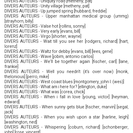
DIVERS AUTEURS - Uniquity road [metheny, pat]
DIVERS AUTEURS - Unity village [metheny, pat]
DIVERS AUTEURS - Up jumped spring [hubbard, freddie]
DIVERS AUTEURS - Upper manhattan medical group (ummg)
[strayhorn, billy]
DIVERS AUTEURS - Valse hot [rollins, sonny]
DIVERS AUTEURS - Very early [evans, bill]
DIVERS AUTEURS - Virgo [shorter, wayne]
DIVERS AUTEURS - Wait till you see her [rodgers, richard] [hart,
lorenz]
DIVERS AUTEURS - Waltz for debby [evans, bill] [lees, gene]
DIVERS AUTEURS - Wave [jobim, antonio carlos]
DIVERS AUTEURS - We'll be together again [fischer, carl] [lane,
frankie]
DIVERS AUTEURS - Well you needn't (it's over now) [monk,
thelonious] [perro, mike]
DIVERS AUTEURS - West coast blues [montgomery, john l. (wes)]
DIVERS AUTEURS - What am i here for? [ellington, duke]
DIVERS AUTEURS - What was [corea, chick]
DIVERS AUTEURS - When i fall in love [young, victor] [heyman,
edward]
DIVERS AUTEURS - When sunny gets blue [fischer, marvin] [segal,
jack]
DIVERS AUTEURS - When you wish upon a star [harline, leigh]
[washington, ned]
DIVERS AUTEURS - Whispering [coburn, richard] [schonberger,
john] [rose, vincent]