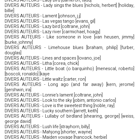
DIVERS AUTEURS - Lady bird [dameron, tadd]
DIVERS AUTEURS - Lady sings the blues [nichols, herbert] [holiday,
billie]
DIVERS AUTEURS - Lament [johnson, j.j]
DIVERS AUTEURS - Las vegas tango [evans, gil]
DIVERS AUTEURS - Lazy bird [coltrane, john]
DIVERS AUTEURS - Lazy river [carmichael, hoagy]
DIVERS AUTEURS - Like someone in love [van heusen, jimmy]
[burke, johnny]
DIVERS AUTEURS - Limehouse blues [braham, philip] [furber,
douglas]
DIVERS AUTEURS - Lines and spaces [lovano, joe]
DIVERS AUTEURS - Litha [corea, chick]
DIVERS AUTEURS - Little boat (o barquinho) [menescal, roberto]
[boscoli, ronaldo] [kaye
DIVERS AUTEURS - Little waltz [carter, ron]
DIVERS AUTEURS - Long ago (and far away) [kern, jerome]
[gershwin, ira]
DIVERS AUTEURS - Lonnie's lament [coltrane, john]
DIVERS AUTEURS - Look to the sky [jobim, antonio carlos]
DIVERS AUTEURS - Love is the sweetest thing [noble, ray]
DIVERS AUTEURS - Lucky southern [jarrett, keith]
DIVERS AUTEURS - Lullaby of birdland [shearing, george] [weiss,
george david]
DIVERS AUTEURS - Lush life [strayhorn, billy]
DIVERS AUTEURS - Mahjong [shorter, wayne]
DIVERS AUTEURS - Maiden voyage [hancock, herbie]