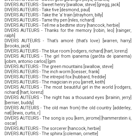
DIVERS AUTEURS - Sweet henry [swallow, steve] [gregg, jack]
DIVERS AUTEURS - Take five [desmond, paul]
DIVERS AUTEURS - Take the 'a' train [strayhorn, billy]
DIVERS AUTEURS - Tame thy pen [niles, richard]
DIVERS AUTEURS - Tell me a bedtime story [hancock, herbie]
DIVERS AUTEURS - Thanks for the memory [robin, leo] [rainger,
ralph]
DIVERS AUTEURS - That's amoré (that's love) [warren, harry]
[brooks, jack]
DIVERS AUTEURS - The blue room [rodgers, richard] [hart, lorenz]
DIVERS AUTEURS - The girl from ipanema (garôta de ipanema)
[jobim, antonio carlos] [gim
DIVERS AUTEURS - The green mountains [swallow, steve]
DIVERS AUTEURS - The inch worm [loesser, frank]
DIVERS AUTEURS - The intrepid fox [hubbard, freddie]
DIVERS AUTEURS - The magician in you [jarrett, keith]
DIVERS AUTEURS - The most beautiful girl in the world [rodgers,
richard] [hart, lorenz]
DIVERS AUTEURS - The night has a thousand eyes [brainin, jerry]
[bernier, buddy]
DIVERS AUTEURS - The old man from) the old country [adderley,
nat] [lewis, curtis, r.]
DIVERS AUTEURS - The song is you [kern, jerome] [hammerstein ii,
oscar]
DIVERS AUTEURS - The sorcerer [hancock, herbie]
DIVERS AUTEURS - The sphinx [coleman, ornette]