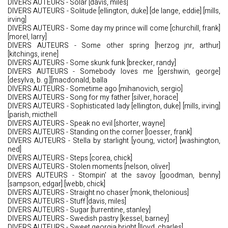
DIVERS AUTEURS - Solar [davis, miles]
DIVERS AUTEURS - Solitude [ellington, duke] [de lange, eddie] [mills,
irving]
DIVERS AUTEURS - Some day my prince will come [churchill, frank]
[morel, larry]
DIVERS AUTEURS - Some other spring [herzog jnr, arthur]
[kitchings, irene]
DIVERS AUTEURS - Some skunk funk [brecker, randy]
DIVERS AUTEURS - Somebody loves me [gershwin, george]
[desylva, b. g.][macdonald, balla
DIVERS AUTEURS - Sometime ago [mihanovich, sergio]
DIVERS AUTEURS - Song for my father [silver, horace]
DIVERS AUTEURS - Sophisticated lady [ellington, duke] [mills, irving]
[parish, micthell
DIVERS AUTEURS - Speak no evil [shorter, wayne]
DIVERS AUTEURS - Standing on the corner [loesser, frank]
DIVERS AUTEURS - Stella by starlight [young, victor] [washington,
ned]
DIVERS AUTEURS - Steps [corea, chick]
DIVERS AUTEURS - Stolen moments [nelson, oliver]
DIVERS AUTEURS - Stompin' at the savoy [goodman, benny]
[sampson, edgar] [webb, chick]
DIVERS AUTEURS - Straight no chaser [monk, thelonious]
DIVERS AUTEURS - Stuff [davis, miles]
DIVERS AUTEURS - Sugar [turrentine, stanley]
DIVERS AUTEURS - Swedish pastry [kessel, barney]
DIVERS AUTEURS - Sweet georgia bright [lloyd, charles]