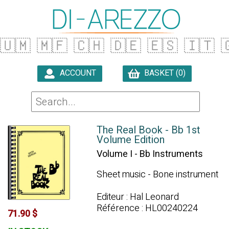
🇺🇲
🇲🇫
🇨🇭
🇩🇪
🇪🇸
🇮🇹

ACCOUNT
BASKET (0)

The Real Book - Bb 1st
Volume Edition
Volume I - Bb Instruments
Sheet music - Bone instrument
Editeur : Hal Leonard
Référence : HL00240224
71.90 $