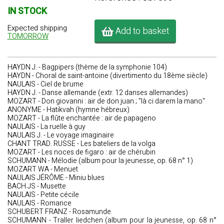
IN STOCK
Expected shipping
Add to basket
TOMORROW
HAYDN J. - Bagpipers (thème de la symphonie 104)
HAYDN - Choral de saint-antoine (divertimento du 18ème siècle)
NAULAIS - Ciel de brume
HAYDN J. - Danse allemande (extr. 12 danses allemandes)
MOZART - Don giovanni : air de don juan ; "là ci darem la mano"
ANONYME - Hatikvah (hymne hébreux)
MOZART - La flûte enchantée : air de papageno
NAULAIS - La ruelle à guy
NAULAIS J. - Le voyage imaginaire
CHANT TRAD. RUSSE - Les bateliers de la volga
MOZART - Les noces de figaro : air de chérubin
SCHUMANN - Mélodie (album pour la jeunesse, op. 68 n° 1)
MOZART WA - Menuet
NAULAIS JÉRÔME - Miniu blues
BACH JS - Musette
NAULAIS - Petite cécile
NAULAIS - Romance
SCHUBERT FRANZ - Rosamunde
SCHUMANN - Traller liedchen (album pour la jeunesse, op. 68 n°