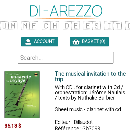
🇺🇲
🇲🇫
🇨🇭
🇩🇪
🇪🇸
🇮🇹

ACCOUNT
BASKET (0)

The musical invitation to the
trip
With CD
. for clarinet with Cd /
orchestration: Jérôme Naulais
/ texts by Nathalie Barbier
Sheet music - clarinet with cd
Editeur : Billaudot
35.18 $
Référence : Gb7093