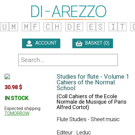
🇺🇲
🇲🇫
🇨🇭
🇩🇪
🇪🇸
🇮🇹

ACCOUNT
BASKET (0)

Studies for flute - Volume 1
Cahiers of the Normal
30.98 $
School
(Coll Cahiers of the Ecole
IN STOCK
Normale de Musique of Paris
Alfred Cortot)
Expected shipping
TOMORROW
Flute Studies - Sheet music
Editeur : Leduc