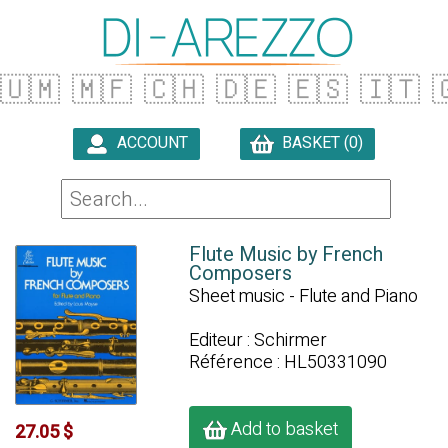
🇺🇲
🇲🇫
🇨🇭
🇩🇪
🇪🇸
🇮🇹

ACCOUNT
BASKET (0)

Flute Music by French
Composers
Sheet music - Flute and Piano
Editeur : Schirmer
Référence : HL50331090
Add to basket
27.05 $