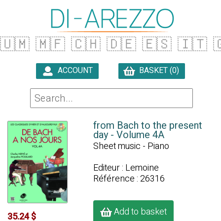
🇺🇲
🇲🇫
🇨🇭
🇩🇪
🇪🇸
🇮🇹

ACCOUNT
BASKET (0)

from Bach to the present
day - Volume 4A
Sheet music - Piano
Editeur : Lemoine
Référence : 26316
Add to basket
35.24 $