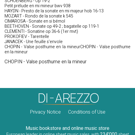
SCHOENBERG - Op 19-2
Petit prélude en mi mineur bwv 938
HAYDN - Presto de la sonate en mi majeur hob 16-13
MOZART - Rondo de la sonate k 545
CIMAROSA - Sonate en si bémol
BEETHOVEN - Sonate op 49-2 ; bagatelle op 119-1
CLEMENTI - Sonatine op 36-6 (1er mvt)
PROKOFIEV - Tarentelle
JANACEK - Une feuille s'envole
CHOPIN - Valse posthume en la mineurCHOPIN - Valse posthume
en la mineur
CHOPIN - Valse posthume en la mineur
Privacy Notice
Conditions of Use
Music bookstore and online music store
234'000
European leader in online sheet music sales, with
sheet