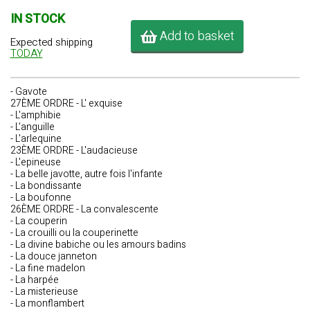
IN STOCK
Add to basket
Expected shipping
TODAY
- Gavote
27ÈME ORDRE - L' exquise
- L'amphibie
- L'anguille
- L'arlequine
23ÈME ORDRE - L'audacieuse
- L'epineuse
- La belle javotte, autre fois l'infante
- La bondissante
- La boufonne
26ÈME ORDRE - La convalescente
- La couperin
- La crouilli ou la couperinette
- La divine babiche ou les amours badins
- La douce janneton
- La fine madelon
- La harpée
- La misterieuse
- La monflambert