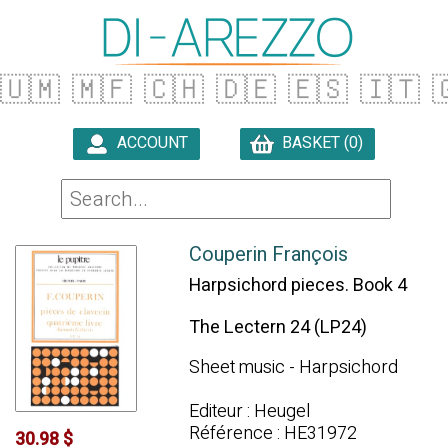
🇺🇲
🇲🇫
🇨🇭
🇩🇪
🇪🇸
🇮🇹

ACCOUNT
BASKET (0)

Couperin François
Harpsichord pieces. Book 4
The Lectern 24 (LP24)
Sheet music - Harpsichord
Editeur : Heugel
Référence : HE31972
30.98 $