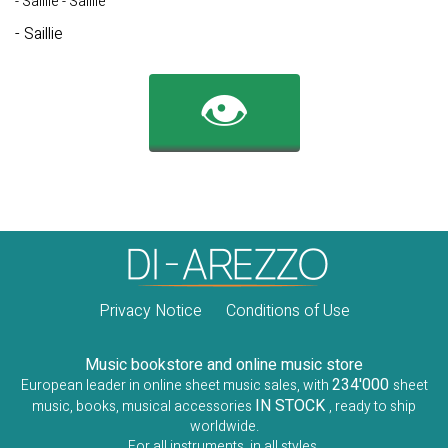
- Saillie - Saillie
- Saillie
👁️
Privacy Notice
Conditions of Use
Music bookstore and online music store
234'000
European leader in online sheet music sales, with
sheet
IN STOCK
music, books, musical accessories
, ready to ship
worldwide.
For all instruments, in all styles.