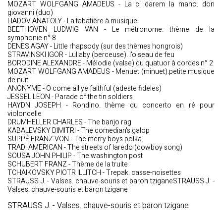
MOZART WOLFGANG AMADEUS - La ci darem la mano. don
giovanni (duo)
LIADOV ANATOLY - La tabatière à musique
BEETHOVEN LUDWIG VAN - Le métronome. thème de la
symphonie n° 8
DENES AGAY - Little rhapsody (sur des thèmes hongrois)
STRAVINSKI IGOR - Lullaby (berceuse). l'oiseau de feu
BORODINE ALEXANDRE - Mélodie (valse) du quatuor à cordes n° 2
MOZART WOLFGANG AMADEUS - Menuet (minuet).petite musique
de nuit
ANONYME - O come all ye faithful (adeste fideles)
JESSEL LEON - Parade of the tin soldiers
HAYDN JOSEPH - Rondino. thème du concerto en ré pour
violoncelle
DRUMHELLER CHARLES - The banjo rag
KABALEVSKY DIMITRI - The comedian's galop
SUPPÉ FRANZ VON - The merry boys polka
TRAD. AMERICAN - The streets of laredo (cowboy song)
SOUSA JOHN PHILIP - The washington post
SCHUBERT FRANZ - Thème de la truite
TCHAIKOVSKY PIOTR ILLITCH - Trepak. casse-noisettes
STRAUSS J. - Valses. chauve-souris et baron tziganeSTRAUSS J. -
Valses. chauve-souris et baron tzigane
STRAUSS J. - Valses. chauve-souris et baron tzigane