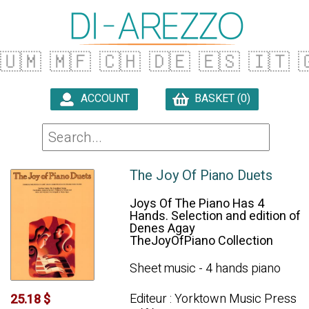
🇺🇲
🇲🇫
🇨🇭
🇩🇪
🇪🇸
🇮🇹

ACCOUNT
BASKET (0)

The Joy Of Piano Duets
Joys Of The Piano Has 4
Hands. Selection and edition of
Denes Agay
TheJoyOfPiano Collection
Sheet music - 4 hands piano
Editeur : Yorktown Music Press
25.18 $