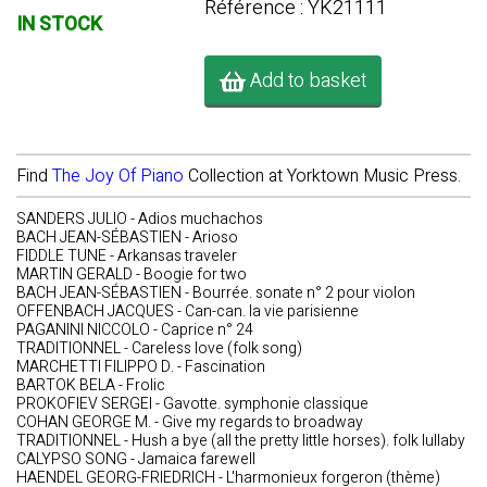
Référence : YK21111
IN STOCK
Add to basket
Find
The Joy Of Piano
Collection at Yorktown Music Press.
SANDERS JULIO - Adios muchachos
BACH JEAN-SÉBASTIEN - Arioso
FIDDLE TUNE - Arkansas traveler
MARTIN GERALD - Boogie for two
BACH JEAN-SÉBASTIEN - Bourrée. sonate n° 2 pour violon
OFFENBACH JACQUES - Can-can. la vie parisienne
PAGANINI NICCOLO - Caprice n° 24
TRADITIONNEL - Careless love (folk song)
MARCHETTI FILIPPO D. - Fascination
BARTOK BELA - Frolic
PROKOFIEV SERGEI - Gavotte. symphonie classique
COHAN GEORGE M. - Give my regards to broadway
TRADITIONNEL - Hush a bye (all the pretty little horses). folk lullaby
CALYPSO SONG - Jamaica farewell
HAENDEL GEORG-FRIEDRICH - L'harmonieux forgeron (thème)