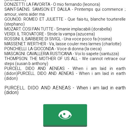
DONIZETTI. LA FAVORITA - O mio fernando (leonora)
SAINT-SAËNS. SAMSON ET DALILA - Printemps qui commence ;
amour, viens aider ma
GOUNOD. ROMEO ET JULIETTE - Que fais-tu, blanche tourterelle
(stephano)
MOZART. COSI FAN TUTTE - Smanie implacabili (dorabella)
VERDI. IL TROVATORE - Stride la vampa (azucena)
ROSSINI. IL BARBIERE DI SIVIGL - Una voce poco fa (rosina)
MASSENET. WERTHER - Va, laisse couler mes larmes (charlotte)
PONCHIELLI. LA GIOCONDA - Voce di donna (la cieca)
MASCAGNI. CAVALLERIA RUSTICANA - Voi lo sapete (santuzza)
THOMPSON. THE MOTHER OF US ALL - We cannot retrace our
steps (susan b anthony)
PURCELL. DIDO AND AENEAS - When i am laid in earth
(didon)PURCELL. DIDO AND AENEAS - When i am laid in earth
(didon)
PURCELL. DIDO AND AENEAS - When i am laid in earth
(didon)
👁️