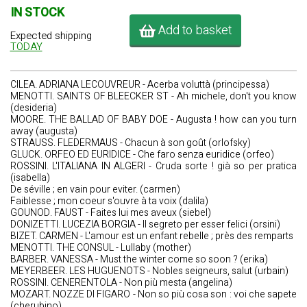
IN STOCK
Add to basket
Expected shipping
TODAY
CILEA. ADRIANA LECOUVREUR - Acerba voluttà (principessa)
MENOTTI. SAINTS OF BLEECKER ST - Ah michele, don't you know
(desideria)
MOORE. THE BALLAD OF BABY DOE - Augusta ! how can you turn
away (augusta)
STRAUSS. FLEDERMAUS - Chacun à son goût (orlofsky)
GLUCK. ORFEO ED EURIDICE - Che faro senza euridice (orfeo)
ROSSINI. L'ITALIANA IN ALGERI - Cruda sorte ! già so per pratica
(isabella)
De séville ; en vain pour eviter. (carmen)
Faiblesse ; mon coeur s'ouvre à ta voix (dalila)
GOUNOD. FAUST - Faites lui mes aveux (siebel)
DONIZETTI. LUCEZIA BORGIA - Il segreto per esser felici (orsini)
BIZET. CARMEN - L'amour est un enfant rebelle ; près des remparts
MENOTTI. THE CONSUL - Lullaby (mother)
BARBER. VANESSA - Must the winter come so soon ? (erika)
MEYERBEER. LES HUGUENOTS - Nobles seigneurs, salut (urbain)
ROSSINI. CENERENTOLA - Non più mesta (angelina)
MOZART. NOZZE DI FIGARO - Non so più cosa son : voi che sapete
(cherubino)