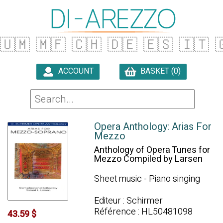
🇺🇲
🇲🇫
🇨🇭
🇩🇪
🇪🇸
🇮🇹

ACCOUNT
BASKET (0)

Opera Anthology: Arias For
Mezzo
Anthology of Opera Tunes for
Mezzo Compiled by Larsen
Sheet music - Piano singing
Editeur : Schirmer
Référence : HL50481098
43.59 $