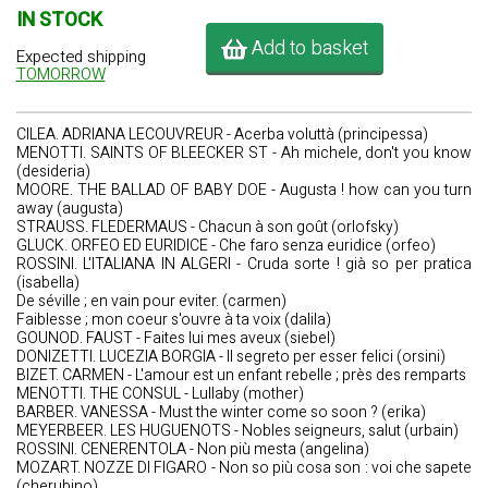
IN STOCK
Add to basket
Expected shipping
TOMORROW
CILEA. ADRIANA LECOUVREUR - Acerba voluttà (principessa)
MENOTTI. SAINTS OF BLEECKER ST - Ah michele, don't you know
(desideria)
MOORE. THE BALLAD OF BABY DOE - Augusta ! how can you turn
away (augusta)
STRAUSS. FLEDERMAUS - Chacun à son goût (orlofsky)
GLUCK. ORFEO ED EURIDICE - Che faro senza euridice (orfeo)
ROSSINI. L'ITALIANA IN ALGERI - Cruda sorte ! già so per pratica
(isabella)
De séville ; en vain pour eviter. (carmen)
Faiblesse ; mon coeur s'ouvre à ta voix (dalila)
GOUNOD. FAUST - Faites lui mes aveux (siebel)
DONIZETTI. LUCEZIA BORGIA - Il segreto per esser felici (orsini)
BIZET. CARMEN - L'amour est un enfant rebelle ; près des remparts
MENOTTI. THE CONSUL - Lullaby (mother)
BARBER. VANESSA - Must the winter come so soon ? (erika)
MEYERBEER. LES HUGUENOTS - Nobles seigneurs, salut (urbain)
ROSSINI. CENERENTOLA - Non più mesta (angelina)
MOZART. NOZZE DI FIGARO - Non so più cosa son : voi che sapete
(cherubino)