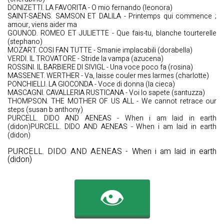
DONIZETTI. LA FAVORITA - O mio fernando (leonora)
SAINT-SAËNS. SAMSON ET DALILA - Printemps qui commence ;
amour, viens aider ma
GOUNOD. ROMEO ET JULIETTE - Que fais-tu, blanche tourterelle
(stephano)
MOZART. COSI FAN TUTTE - Smanie implacabili (dorabella)
VERDI. IL TROVATORE - Stride la vampa (azucena)
ROSSINI. IL BARBIERE DI SIVIGL - Una voce poco fa (rosina)
MASSENET. WERTHER - Va, laisse couler mes larmes (charlotte)
PONCHIELLI. LA GIOCONDA - Voce di donna (la cieca)
MASCAGNI. CAVALLERIA RUSTICANA - Voi lo sapete (santuzza)
THOMPSON. THE MOTHER OF US ALL - We cannot retrace our
steps (susan b anthony)
PURCELL. DIDO AND AENEAS - When i am laid in earth
(didon)PURCELL. DIDO AND AENEAS - When i am laid in earth
(didon)
PURCELL. DIDO AND AENEAS - When i am laid in earth
(didon)
👁️