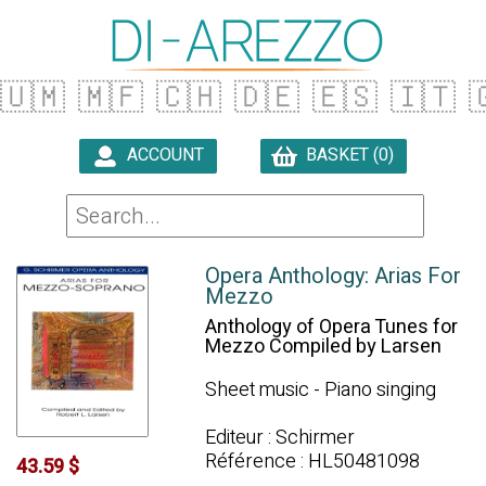
🇺🇲
🇲🇫
🇨🇭
🇩🇪
🇪🇸
🇮🇹

ACCOUNT
BASKET (0)

Opera Anthology: Arias For
Mezzo
Anthology of Opera Tunes for
Mezzo Compiled by Larsen
Sheet music - Piano singing
Editeur : Schirmer
Référence : HL50481098
43.59 $