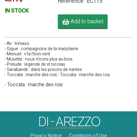
Référence : EC115
IN STOCK
Add to basket
- Air : trimazo
- Gigue : compagnons de la marjolaine
- Menuet : v'la l'bon vent
- Musette : nous n'irons plus au bois
- Prélude : légende de st nicolas
- Sarabande : dans les prisons de nantes
- Toccata : marche des rois - Toccata : marche des rois
- Toccata : marche des rois
Privacy Notice
Conditions of Use