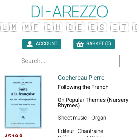
🇺🇲
🇲🇫
🇨🇭
🇩🇪
🇪🇸
🇮🇹

ACCOUNT
BASKET (0)

Cochereau Pierre
Following the French
On Popular Themes (Nursery
Rhymes)
Sheet music - Organ
Editeur : Chantraine
45.19 $