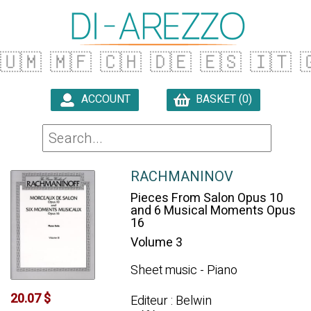
🇺🇲
🇲🇫
🇨🇭
🇩🇪
🇪🇸
🇮🇹

ACCOUNT
BASKET (0)

RACHMANINOV
Pieces From Salon Opus 10
and 6 Musical Moments Opus
16
Volume 3
Sheet music - Piano
20.07 $
Editeur : Belwin