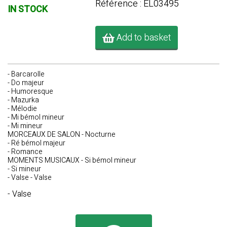
Référence : EL03495
IN STOCK
Add to basket
- Barcarolle
- Do majeur
- Humoresque
- Mazurka
- Mélodie
- Mi bémol mineur
- Mi mineur
MORCEAUX DE SALON - Nocturne
- Ré bémol majeur
- Romance
MOMENTS MUSICAUX - Si bémol mineur
- Si mineur
- Valse - Valse
- Valse