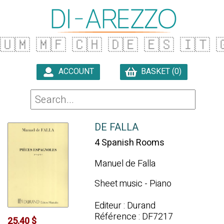
🇺🇲
🇲🇫
🇨🇭
🇩🇪
🇪🇸
🇮🇹

ACCOUNT
BASKET (0)

DE FALLA
4 Spanish Rooms
Manuel de Falla
Sheet music - Piano
Editeur : Durand
Référence : DF7217
25.40 $