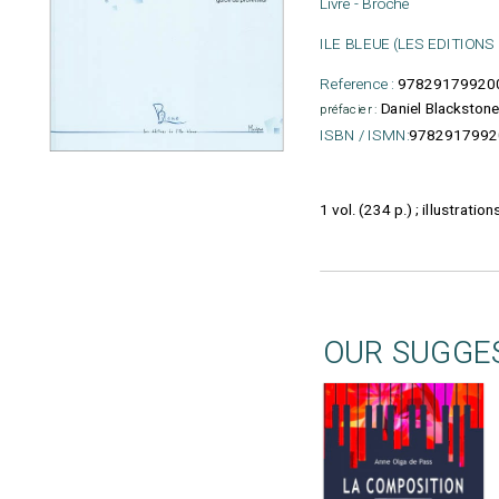
Livre - Broché
ILE BLEUE (LES EDITIONS
Reference :
97829179920
Daniel Blackstone
préfacier :
ISBN / ISMN:
9782917992
1 vol. (234 p.) ; illustratio
OUR SUGGE