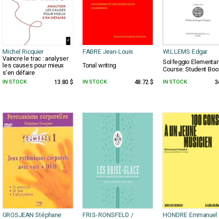
Michel Ricquier
FABRE Jean-Louis
WILLEMS Edgar
Vaincre le trac : analyser
Solfeggio Elementar
les causes pour mieux
Tonal writing
Course: Student Boo
s'en défaire
IN STOCK
13.80 $
IN STOCK
48.72 $
IN STOCK
3
GROSJEAN Stéphane
FRIS-RONSFELD /
HONDRE Emmanuel