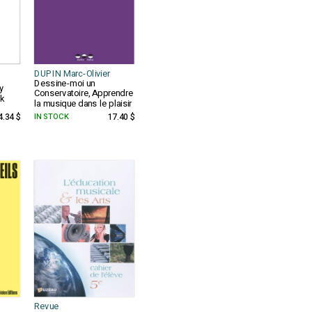
DUPIN Marc-Olivier
Dessine-moi un
y
Conservatoire, Apprendre
k
la musique dans le plaisir
4.34 $
IN STOCK
17.40 $
Revue