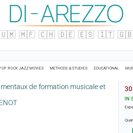
🇺🇲
🇲🇫
🇨🇭
🇩🇪
🇪🇸
🇮🇹
🇬
POP ROCK JAZZ MOVIES
METHODS & STUDIES
EDUCATIONAL
MUS
amentaux de formation musicale et
30
IN 
TENOT
Expe
Quan