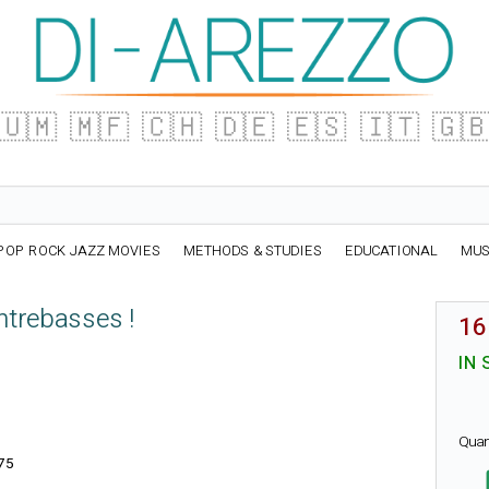
🇺🇲
🇲🇫
🇨🇭
🇩🇪
🇪🇸
🇮🇹
🇬
POP ROCK JAZZ MOVIES
METHODS & STUDIES
EDUCATIONAL
MUS
ntrebasses !
16
IN 
Quan
75