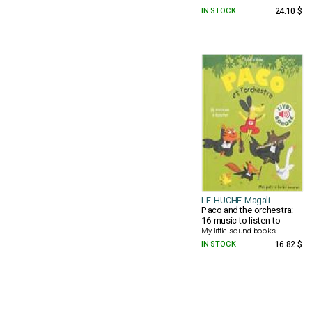
IN STOCK
24.10 $
LE HUCHE Magali
Paco and the orchestra:
16 music to listen to
My little sound books
IN STOCK
16.82 $