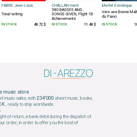
FABRE Jean-Louis
CHALLAN Henri
Merlet Dominique
380 BASSES AND
Vers une Bonne Maît
Tonal writing
SONGS GIVEN, Flight 1B:
du Piano
Achievements
IN STOCK
48.72 $
IN STOCK
11.48 $
IN STOCK
1
e music store
234'000
et music sales, with
sheet music, books,
OCK
, ready to ship worldwide.
.
ight of return, a bank debit during the dispatch of
our order, in order to offer you the best of