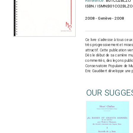
Reference :
B01CO2BLZO
B01CO2BLZO
ISBN / ISMN:
2008 - Genève - 2008
Ce livre s’adresse à tous ceux
très progressivement et mises
attractif. Cette publication vi
Dès le début de sa carrière mu
commentés, des leçons publiq
Conservatoire Populaire de Mu
Eric Gaudibert développe une p
OUR SUGGE