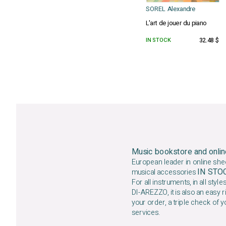
SOREL Alexandre
L'art de jouer du piano
IN STOCK
32.48 $
Music bookstore and onlin
European leader in online she
IN ST
musical accessories
For all instruments, in all styles
DI-AREZZO, it is also an easy r
your order, a triple check of y
services.