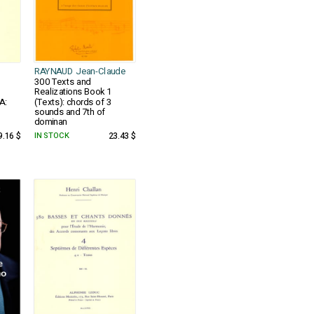
RAYNAUD Jean-Claude
300 Texts and
Realizations Book 1
A:
(Texts): chords of 3
sounds and 7th of
dominan
9.16 $
IN STOCK
23.43 $