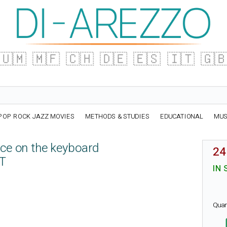
🇺🇲
🇲🇫
🇨🇭
🇩🇪
🇪🇸
🇮🇹
🇬
POP ROCK JAZZ MOVIES
METHODS & STUDIES
EDUCATIONAL
MUS
ce on the keyboard
24
RT
IN 
Quan