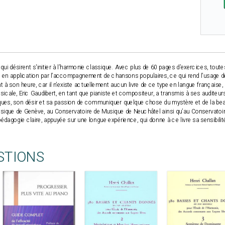
 qui désirent s'initier à l’harmonie classique. Avec plus de 60 pages d’exercices, tou
 en application par l’accompagnement de chansons populaires, ce qui rend l’usage d
ent à son heure, car il n’existe actuellement aucun livre de ce type en langue française,
sicale, Eric Gaudibert, en tant que pianiste et compositeur, a transmis à ses auditeurs
ues, son désir et sa passion de communiquer quelque chose du mystère et de la bea
sique de Genève, au Conservatoire de Musique de Neuchâtel ainsi qu’au Conservatoi
édagogie claire, appuyée sur une longue expérience, qui donne à ce livre sa sensibilit
STIONS