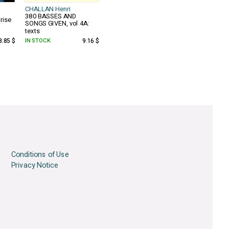
CHALLAN Henri
380 BASSES AND
rise
SONGS GIVEN, vol 4A:
texts
8.85 $
IN STOCK
9.16 $
Conditions of Use
Privacy Notice